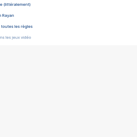
e (littéralement)
im Rayan
 toutes les règles
s les jeux vidéo
us choquant de Rockstar ? - Le scandale BULLY
e plus moche de Steam
du RÊVE tourne au CAUCHEMAR
pendant 8 heures
it… à tort
umiliés par un jeu vidéo
ire - Final Fantasy 8
ti un empire - Age of Empires
story DOFUS