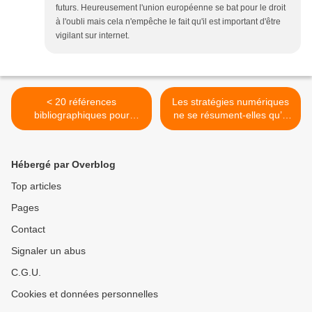
futurs. Heureusement l'union européenne se bat pour le droit
à l'oubli mais cela n'empêche le fait qu'il est important d'être
vigilant sur internet.
< 20 références
Les stratégies numériques
bibliographiques pour
ne se résument-elles qu’à
démystifier l’e-réputation
l’affect et au LoL ? >
Hébergé par Overblog
Top articles
Pages
Contact
Signaler un abus
C.G.U.
Cookies et données personnelles