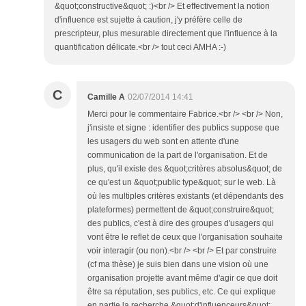
&quot;constructive&quot; :)<br /> Et effectivement la notion
d'influence est sujette à caution, j'y préfère celle de
prescripteur, plus mesurable directement que l'influence à la
quantification délicate.<br /> tout ceci AMHA :-)
C
Camille A
02/07/2014 14:41
Merci pour le commentaire Fabrice.<br /> <br /> Non,
j'insiste et signe : identifier des publics suppose que
les usagers du web sont en attente d'une
communication de la part de l'organisation. Et de
plus, qu'il existe des &quot;critères absolus&quot; de
ce qu'est un &quot;public type&quot; sur le web. Là
où les multiples critères existants (et dépendants des
plateformes) permettent de &quot;construire&quot;
des publics, c'est à dire des groupes d'usagers qui
vont être le reflet de ceux que l'organisation souhaite
voir interagir (ou non).<br /> <br /> Et par construire
(cf ma thèse) je suis bien dans une vision où une
organisation projette avant même d'agir ce que doit
être sa réputation, ses publics, etc. Ce qui explique
en partie la recherche &quot;d'influenceurs&quot;,