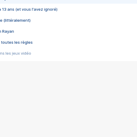
 a 13 ans (et vous l'avez ignoré)
e (littéralement)
im Rayan
 toutes les règles
s les jeux vidéo
us choquant de Rockstar ? - Le scandale BULLY
e plus moche de Steam
du RÊVE tourne au CAUCHEMAR
pendant 8 heures
it… à tort
umiliés par un jeu vidéo
ire - Final Fantasy 8