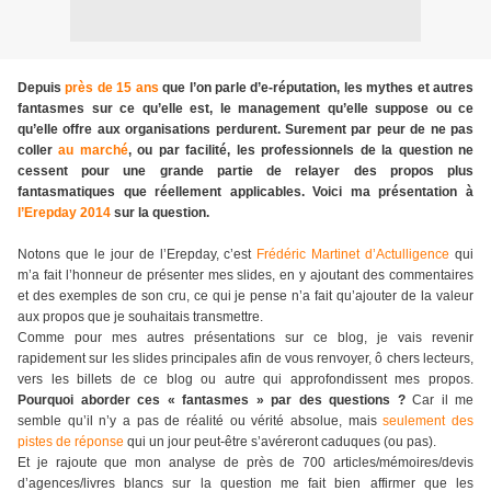
Depuis
près de 15 ans
que l’on parle d’e-réputation, les mythes et autres
fantasmes sur ce qu’elle est, le management qu’elle suppose ou ce
qu’elle offre aux organisations perdurent. Surement par peur de ne pas
coller
au marché
, ou par facilité, les professionnels de la question ne
cessent pour une grande partie de relayer des propos plus
fantasmatiques que réellement applicables. Voici ma présentation à
l’Erepday 2014
sur la question.
Notons que le jour de l’Erepday, c’est
Frédéric Martinet
d’Actulligence
qui
m’a fait l’honneur de présenter mes slides, en y ajoutant des commentaires
et des exemples de son cru, ce qui je pense n’a fait qu’ajouter de la valeur
aux propos que je souhaitais transmettre.
Comme pour mes autres présentations sur ce blog, je vais revenir
rapidement sur les slides principales afin de vous renvoyer, ô chers lecteurs,
vers les billets de ce blog ou autre qui approfondissent mes propos.
Pourquoi aborder ces « fantasmes » par des questions ?
Car il me
semble qu’il n’y a pas de réalité ou vérité absolue, mais
seulement des
pistes de réponse
qui un jour peut-être s’avéreront caduques (ou pas).
Et je rajoute que mon analyse de près de 700 articles/mémoires/devis
d’agences/livres blancs sur la question me fait bien affirmer que les