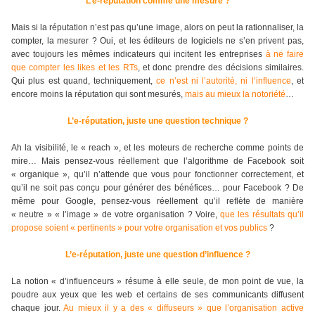
L’e-réputation comme une mesure ?
Mais si la réputation n’est pas qu’une image, alors on peut la rationnaliser, la
compter, la mesurer ? Oui, et les éditeurs de logiciels ne s’en privent pas,
avec toujours les mêmes indicateurs qui incitent les entreprises
à ne faire
que compter les likes et les RTs
, et donc prendre des décisions similaires.
Qui plus est quand, techniquement,
ce n’est ni l’autorité, ni l’influence
, et
encore moins la réputation qui sont mesurés,
mais au mieux la notoriété
…
L’e-réputation, juste une question technique ?
Ah la visibilité, le « reach », et les moteurs de recherche comme points de
mire… Mais pensez-vous réellement que l’algorithme de Facebook soit
« organique », qu’il n’attende que vous pour fonctionner correctement, et
qu’il ne soit pas conçu pour générer des bénéfices… pour Facebook ? De
même pour Google, pensez-vous réellement qu’il reflète de manière
« neutre » « l’image » de votre organisation ? Voire,
que les résultats qu’il
propose soient « pertinents » pour votre organisation et vos publics
?
L’e-réputation, juste une question d’influence ?
La notion « d’influenceurs » résume à elle seule, de mon point de vue, la
poudre aux yeux que les web et certains de ses communicants diffusent
chaque jour.
Au mieux il y a des « diffuseurs » que l’organisation active