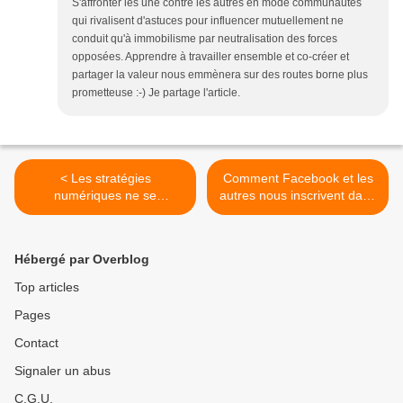
S'affronter les une contre les autres en mode communautés
qui rivalisent d'astuces pour influencer mutuellement ne
conduit qu'à immobilisme par neutralisation des forces
opposées. Apprendre à travailler ensemble et co-créer et
partager la valeur nous emmènera sur des routes borne plus
prometteuse :-) Je partage l'article.
< Les stratégies
Comment Facebook et les
numériques ne se
autres nous inscrivent dans
résument-elles qu’à l’affect
un capitalisme émotionnel ?
et au LoL ?
>
Hébergé par Overblog
Top articles
Pages
Contact
Signaler un abus
C.G.U.