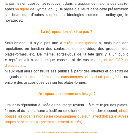
fantasmes en question se retrouvent dans la graaaande majorité des cas (et
après
on rigole
de Bygmalion…). Je passe d’ailleurs dans cette présentation
sur beaucoup d’autres utopies ou idéologies comme le nettoyage, le
noyage, etc.
La (e)réputation n’existe pas ?
Sous-entendu, il n’y a pas une «
e-réputation globale
», mais bien des
réputations en fonction des contextes, des individus, des groupes, des
plates-formes, etc. De même, sortez-vous de la tête qu’il y a un public
« représentatif » de quelque chose : ni de vos clients,
ni de CSP, ni
d’électeurs
…
Mieux vaut alors construire ses publics à partir des attentes et objectifs de
l’organisation,
des informations consommées et surtout partagées
, ou
encore des usages observés sur les plates-formes.
L’e-réputation comme une image ?
Limiter la réputation à l’idée d’une image revient… à faire le jeu des plates-
formes et du capitalisme affectif ou émotionnel qu’elles développent,
et qui
pousse les organisations à ne communiquer que sur l’affect (lolcats et autres
propos sentimentaux systématiquement utilisés)
.