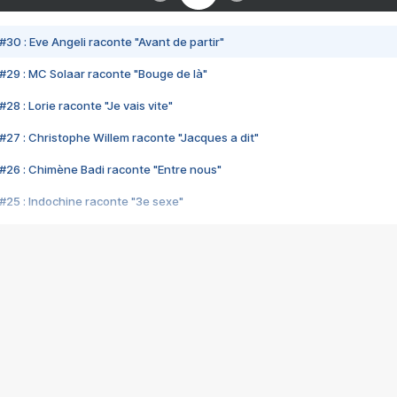
#30 : Eve Angeli raconte "Avant de partir"
#29 : MC Solaar raconte "Bouge de là"
28 : Lorie raconte "Je vais vite"
#27 : Christophe Willem raconte "Jacques a dit"
#26 : Chimène Badi raconte "Entre nous"
#25 : Indochine raconte "3e sexe"
#24 : Zaho raconte "C'est chelou"
#23 : Patrick Bruel raconte "Au café des délices"
#22 : Kyo raconte "Le chemin"
#21 : Nolwenn Leroy raconte "Cassé"
#20 : Patrick Hernandez raconte "Born to be alive"
#19 : Lorie raconte "Près de moi"