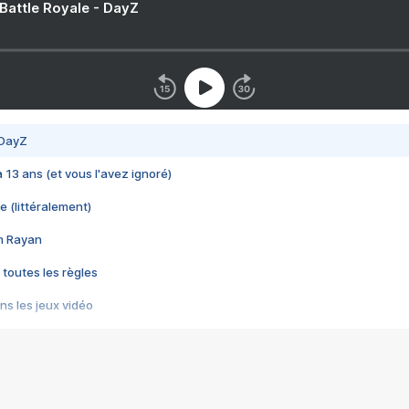
 Battle Royale - DayZ
 DayZ
 a 13 ans (et vous l'avez ignoré)
e (littéralement)
im Rayan
 toutes les règles
s les jeux vidéo
us choquant de Rockstar ? - Le scandale BULLY
e plus moche de Steam
du RÊVE tourne au CAUCHEMAR