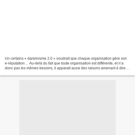
Un certains « darwinisme 2.0 » voudrait que chaque organisation gère son
e-réputation… Au-delà du fait que toute organisation est différente, et n’a
donc pas les mêmes besoins, il apparait aussi des raisons amenant à dire
que, non, il n’y a pas nécessité...