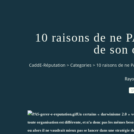
10 raisons de ne P
de son 
CaddE-Réputation
>
Categories
>
10 raisons de ne P
Rayo
1
Un certains « darwinisme 2.0 » v
toute organisation est différente, et n’a donc pas les mêmes besoi
ou alors il ne vaudrait mieux pas se lancer dans une stratégie de