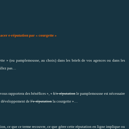
acer e-réputation par « courgette »
ette » (ou pamplemousse, au choix) dans les briefs de vos agences ou dans les
 allez pas…
 vous rapportera des bénéfices », «
L’e-réputation
le pamplemousse est nécessaire
 de développement de
l’e-réputation
la courgette »…
tion, ce que ce terme recouvre, ce que gérer cette réputation en ligne implique ou