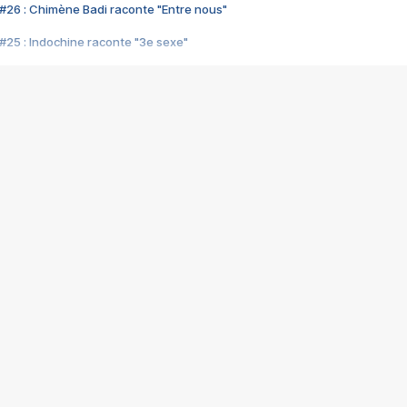
#26 : Chimène Badi raconte "Entre nous"
#25 : Indochine raconte "3e sexe"
#24 : Zaho raconte "C'est chelou"
#23 : Patrick Bruel raconte "Au café des délices"
#22 : Kyo raconte "Le chemin"
#21 : Nolwenn Leroy raconte "Cassé"
#20 : Patrick Hernandez raconte "Born to be alive"
#19 : Lorie raconte "Près de moi"
#18 : Michael Jones raconte "A nos actes manqués" (avec Jean-Jacque
#17 : Khaled raconte "Aïcha"
#16 : Corneille raconte "Parce qu'on vient de loin"
#15 : Indochine raconte "L'aventurier"
14 : Lorie raconte "Sur un air latino"