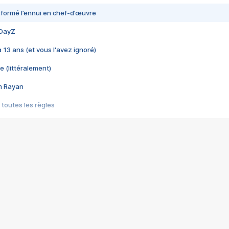
nsformé l’ennui en chef-d’œuvre
 DayZ
 a 13 ans (et vous l'avez ignoré)
e (littéralement)
im Rayan
 toutes les règles
s les jeux vidéo
us choquant de Rockstar ? - Le scandale BULLY
e plus moche de Steam
du RÊVE tourne au CAUCHEMAR
pendant 8 heures
it… à tort