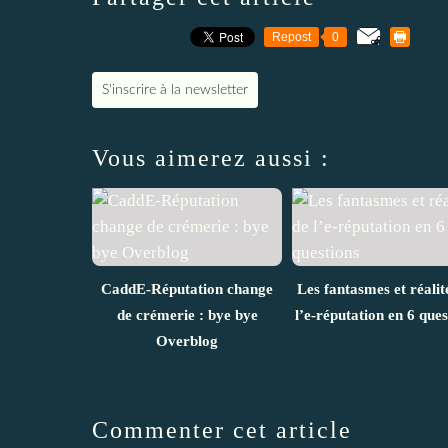
Repost
0
S'inscrire à la newsletter
Vous aimerez aussi :
CaddE-Réputation change
Les fantasmes et réalit
de crémerie : bye bye
l’e-réputation en 6 ques
Overblog
Commenter cet article