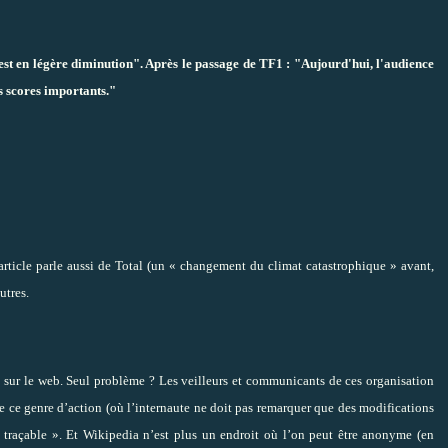
est en légère diminution". Après le passage de TF1 : "Aujourd'hui, l'audience
s scores importants."
’article parle aussi de Total (un « changement du climat catastrophique » avant,
utres.
é sur le web. Seul problème ? Les veilleurs et communicants de ces organisation
de ce genre d’action (où l’internaute ne doit pas remarquer que des modifications
 « traçable ». Et Wikipedia n’est plus un endroit où l’on peut être anonyme (en