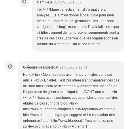
C
Camille A
21/08/2009 15:57
<br /> @Marie : effectivement il y'a matière à
analyse... Et je m'en donne à coeur joie pour mon
mémoire :-)<br /> <br /> @Amalbel : les liens sont
corrigés (petit bug), merci de me l'avoir fait remarqué
:-) Effectivement de nombreux enseignements sont à
tirés de ces cas ! Espérons que les organisations en
prenne<br /> compte...<br /> <br /> <br />
G
Grégoire de BlueBoat
21/08/2009 12:54
Hello !<br /> Merci de nous avoir (encore !) cités dans cet
article !<br /> En effet, il est très intéressant d'analyser ces cas
de "bad buzz", cela peut donner aux entreprises une idée de
l'importance de gérer son e-réputation AVANT une crise...<br
/> <br /> Nous avons quelques autres articles présentant des
études de cas sur notre blog :<br />
http://www.blueboat.fr/attaques-sur-la-reputation-web/<br />
http://www.blueboat.fr/google-suggest-et-l-e-reputation-des-
entreprises/<br /> http://www.blueboat.fr/ikea-un-buzz-rate-
sur-le-covoiturage/<br /> <br /> A bientôt !