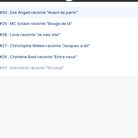
#30 : Eve Angeli raconte "Avant de partir"
#29 : MC Solaar raconte "Bouge de là"
28 : Lorie raconte "Je vais vite"
#27 : Christophe Willem raconte "Jacques a dit"
#26 : Chimène Badi raconte "Entre nous"
#25 : Indochine raconte "3e sexe"
#24 : Zaho raconte "C'est chelou"
#23 : Patrick Bruel raconte "Au café des délices"
#22 : Kyo raconte "Le chemin"
#21 : Nolwenn Leroy raconte "Cassé"
#20 : Patrick Hernandez raconte "Born to be alive"
#19 : Lorie raconte "Près de moi"