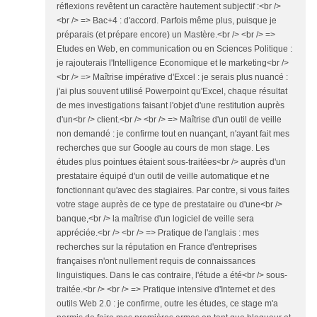
réflexions revêtent un caractère hautement subjectif :<br />
<br /> => Bac+4 : d'accord. Parfois même plus, puisque je
préparais (et prépare encore) un Mastère.<br /> <br /> =>
Etudes en Web, en communication ou en Sciences Politique :
je rajouterais l'Intelligence Economique et le marketing<br />
<br /> => Maîtrise impérative d'Excel : je serais plus nuancé :
j'ai plus souvent utilisé Powerpoint qu'Excel, chaque résultat
de mes investigations faisant l'objet d'une restitution auprès
d'un<br /> client.<br /> <br /> => Maîtrise d'un outil de veille
non demandé : je confirme tout en nuançant, n'ayant fait mes
recherches que sur Google au cours de mon stage. Les
études plus pointues étaient sous-traitées<br /> auprès d'un
prestataire équipé d'un outil de veille automatique et ne
fonctionnant qu'avec des stagiaires. Par contre, si vous faites
votre stage auprès de ce type de prestataire ou d'une<br />
banque,<br /> la maîtrise d'un logiciel de veille sera
appréciée.<br /> <br /> => Pratique de l'anglais : mes
recherches sur la réputation en France d'entreprises
françaises n'ont nullement requis de connaissances
linguistiques. Dans le cas contraire, l'étude a été<br /> sous-
traitée.<br /> <br /> => Pratique intensive d'Internet et des
outils Web 2.0 : je confirme, outre les études, ce stage m'a