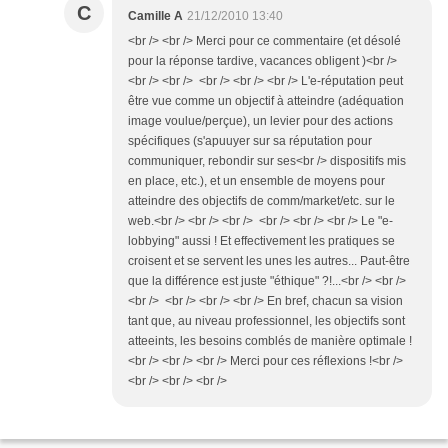
C
Camille A
21/12/2010 13:40
<br /> <br /> Merci pour ce commentaire (et désolé
pour la réponse tardive, vacances obligent )<br />
<br /> <br /> <br /> <br /> <br /> L'e-réputation peut
être vue comme un objectif à atteindre (adéquation
image voulue/perçue), un levier pour des actions
spécifiques (s'apuuyer sur sa réputation pour
communiquer, rebondir sur ses<br /> dispositifs mis
en place, etc.), et un ensemble de moyens pour
atteindre des objectifs de comm/market/etc. sur le
web.<br /> <br /> <br /> <br /> <br /> <br /> Le "e-
lobbying" aussi ! Et effectivement les pratiques se
croisent et se servent les unes les autres... Paut-être
que la différence est juste "éthique" ?!...<br /> <br />
<br /> <br /> <br /> <br /> En bref, chacun sa vision
tant que, au niveau professionnel, les objectifs sont
atteeints, les besoins comblés de manière optimale !
<br /> <br /> <br /> Merci pour ces réflexions !<br />
<br /> <br /> <br />