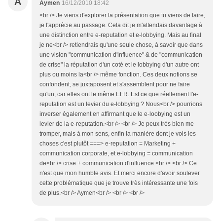
A
Aymen
16/12/2010 18:42
<br /> Je viens d'explorer la présentation que tu viens de faire,
je l'apprécie au passage. Cela dit je m'attendais davantage à
une distinction entre e-reputation et e-lobbying. Mais au final
je ne<br /> retiendrais qu'une seule chose, à savoir que dans
une vision "communication d'influence" & de "communication
de crise" la réputation d'un coté et le lobbying d'un autre ont
plus ou moins la<br /> même fonction. Ces deux notions se
confondent, se juxtaposent et s'assemblent pour ne faire
qu'un, car elles ont le même EFR. Est ce que réellement l'e-
reputation est un levier du e-lobbying ? Nous<br /> pourrions
inverser également en affirmant que le e-loobying est un
levier de la e-reputation.<br /> <br /> Je peux très bien me
tromper, mais à mon sens, enfin la manière dont je vois les
choses c'est plutôt ===> e-reputation = Marketing +
communication corporate, et e-lobbying = communication
de<br /> crise + communication d'influence.<br /> <br /> Ce
n'est que mon humble avis. Et merci encore d'avoir soulever
cette problématique que je trouve très intéressante une fois
de plus.<br /> Aymen<br /> <br /> <br />