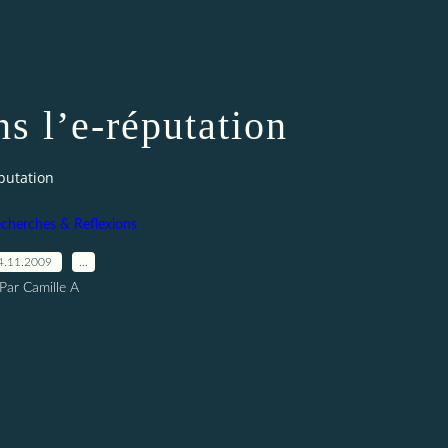
s l’e-réputation
éputation
cherches & Reflexions
4.11.2009
…
Par Camille A