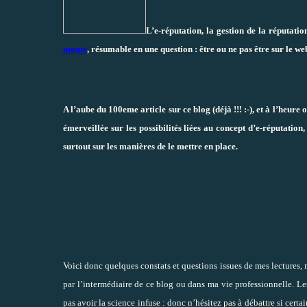
L’e-réputation, la gestion de la réputati
monte
, résumable en une question : être ou ne pas être sur le w
A l’aube du 100eme article sur ce blog (déjà !!! :-), et à l’heure
émerveillée sur les possibilités liées au concept d’e-réputation,
surtout sur les manières de le mettre en place.
Voici donc quelques constats et questions issues de mes lectures,
par l’intermédiaire de ce blog ou dans ma vie professionnelle. Le
pas avoir la science infuse : donc n’hésitez pas à débattre si certa