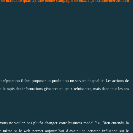
ce de mauvaise qualité). Une bonne campagne de buzz et je transformerais mon
 réputation il faut proposer un produit ou un service de qualité. Les actions de
us le tapis des informations gênantes ou peux reluisantes, mais dans tout les cas
 vous ne voulez pas plutôt changer votre business model ? ». Bien entendu la
 même si le web permet aujourd’hui d’avoir une certaine influence sur le