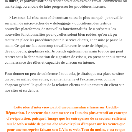
la durée
, et pouvoir sortir des tendances et des axes de travail commercial ou
marketing, ou encore de faire progresser les procédures internes.
==> Les tests. Là c'est mon côté couteau suisse le plus marqué : je travaille
sur plein de micro-tâches de « débuggage » quotidiens, des tests de
nouvelles plateformes, de nouvelles fonctionnalités. Je « prépare » les
nouvelles fonctionnalités pour qu'elles soient bien rodées, qu'on ait pu
mettre en place les procédures pour le service clients, et ensuite je passe la
main. Ce qui me fait beaucoup travailler avec le reste de l'équipe,
développeurs, graphistes etc. Je prends également en main tout ce qui peut
rentrer sous la dénomination de « gestion de crise », en prenant appui sur ma
connaissance des rôles et capacités de chacun en interne.
Pour donner un peu de cohérence à tout cela, je dirais que ma place se situe
un peu au milieu des autres, et entre l'interne et l'externe, avec comme
chapeau général la qualité de la relation clients et du parcours du client sur
nos sites et en dehors.
Cette idée d'interview part
d'un commentaire
laissé sur CaddE-
Réputation. Le secteur du e-commerce est l'un des plus attentif au concept
d'e-réputation, puisque l'image que les entreprises de ce secteur reflètent
sur le web semble de prime abord avoir plus d'impact sur les ventes que
pour une entreprise faisant son CA hors-web. Tout du moins, c'est ce que