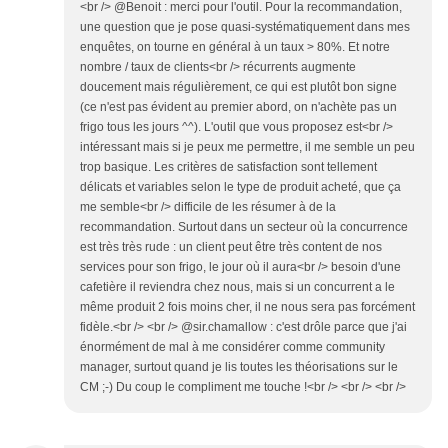
<br /> @Benoit : merci pour l'outil. Pour la recommandation,
une question que je pose quasi-systématiquement dans mes
enquêtes, on tourne en général à un taux > 80%. Et notre
nombre / taux de clients<br /> récurrents augmente
doucement mais régulièrement, ce qui est plutôt bon signe
(ce n'est pas évident au premier abord, on n'achète pas un
frigo tous les jours ^^). L'outil que vous proposez est<br />
intéressant mais si je peux me permettre, il me semble un peu
trop basique. Les critères de satisfaction sont tellement
délicats et variables selon le type de produit acheté, que ça
me semble<br /> difficile de les résumer à de la
recommandation. Surtout dans un secteur où la concurrence
est très très rude : un client peut être très content de nos
services pour son frigo, le jour où il aura<br /> besoin d'une
cafetière il reviendra chez nous, mais si un concurrent a le
même produit 2 fois moins cher, il ne nous sera pas forcément
fidèle.<br /> <br /> @sir.chamallow : c'est drôle parce que j'ai
énormément de mal à me considérer comme community
manager, surtout quand je lis toutes les théorisations sur le
CM ;-) Du coup le compliment me touche !<br /> <br /> <br />