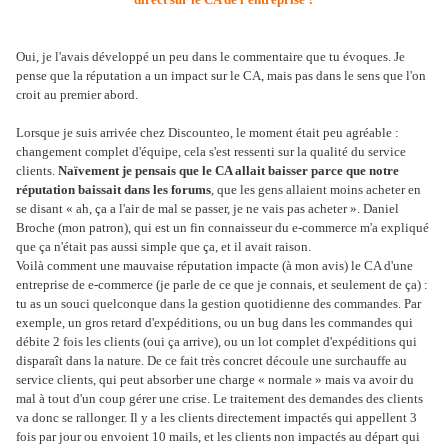
Oui, je l'avais développé un peu dans le commentaire que tu évoques. Je
pense que la réputation a un impact sur le CA, mais pas dans le sens que l'on
croit au premier abord.
Lorsque je suis arrivée chez Discounteo, le moment était peu agréable :
changement complet d'équipe, cela s'est ressenti sur la qualité du service
clients.
Naïvement je pensais que le CA allait baisser parce que notre
réputation baissait dans les forums
, que les gens allaient moins acheter en
se disant « ah, ça a l'air de mal se passer, je ne vais pas acheter ». Daniel
Broche (mon patron), qui est un fin connaisseur du e-commerce m'a expliqué
que ça n'était pas aussi simple que ça, et il avait raison.
Voilà comment une mauvaise réputation impacte (à mon avis) le CA d'une
entreprise de e-commerce (je parle de ce que je connais, et seulement de ça) :
tu as un souci quelconque dans la gestion quotidienne des commandes. Par
exemple, un gros retard d'expéditions, ou un bug dans les commandes qui
débite 2 fois les clients (oui ça arrive), ou un lot complet d'expéditions qui
disparaît dans la nature. De ce fait très concret découle une surchauffe au
service clients, qui peut absorber une charge « normale » mais va avoir du
mal à tout d'un coup gérer une crise. Le traitement des demandes des clients
va donc se rallonger. Il y a les clients directement impactés qui appellent 3
fois par jour ou envoient 10 mails, et les clients non impactés au départ qui