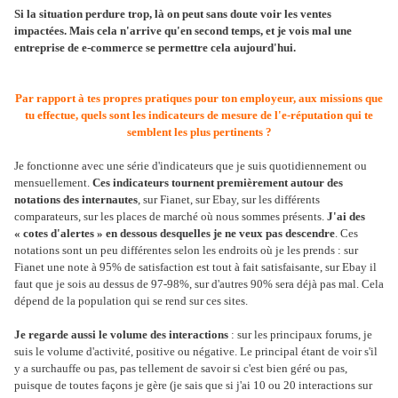
Si la situation perdure trop, là on peut sans doute voir les ventes
impactées. Mais cela n'arrive qu'en second temps, et je vois mal une
entreprise de e-commerce se permettre cela aujourd'hui.
Par rapport à tes propres pratiques pour ton employeur, aux missions que
tu effectue, quels sont les indicateurs de mesure de l'e-réputation qui te
semblent les plus pertinents ?
Je fonctionne avec une série d'indicateurs que je suis quotidiennement ou
mensuellement.
Ces indicateurs tournent premièrement autour des
notations des internautes
, sur Fianet, sur Ebay, sur les différents
comparateurs, sur les places de marché où nous sommes présents.
J'ai des
« cotes d'alertes » en dessous desquelles je ne veux pas descendre
. Ces
notations sont un peu différentes selon les endroits où je les prends : sur
Fianet une note à 95% de satisfaction est tout à fait satisfaisante, sur Ebay il
faut que je sois au dessus de 97-98%, sur d'autres 90% sera déjà pas mal. Cela
dépend de la population qui se rend sur ces sites.
Je regarde aussi le volume des interactions
: sur les principaux forums, je
suis le volume d'activité, positive ou négative. Le principal étant de voir s'il
y a surchauffe ou pas, pas tellement de savoir si c'est bien géré ou pas,
puisque de toutes façons je gère (je sais que si j'ai 10 ou 20 interactions sur