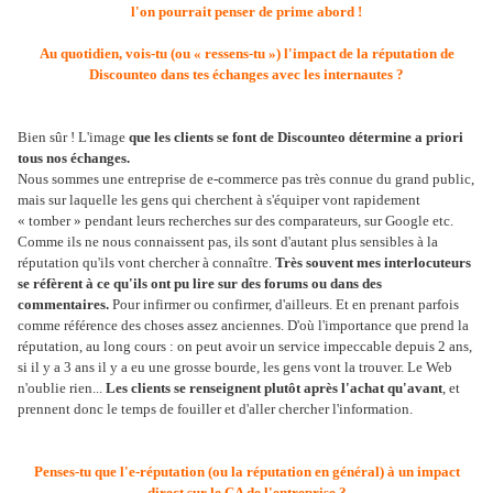
l'on pourrait penser de prime abord !
Au quotidien, vois-tu (ou « ressens-tu ») l'impact de la réputation de
Discounteo dans tes échanges avec les internautes ?
Bien sûr ! L'image
que les clients se font de Discounteo détermine a priori
tous nos échanges.
Nous sommes une entreprise de e-commerce pas très connue du grand public,
mais sur laquelle les gens qui cherchent à s'équiper vont rapidement
« tomber » pendant leurs recherches sur des comparateurs, sur Google etc.
Comme ils ne nous connaissent pas, ils sont d'autant plus sensibles à la
réputation qu'ils vont chercher à connaître.
Très souvent mes interlocuteurs
se réfèrent à ce qu'ils ont pu lire sur des forums ou dans des
commentaires.
Pour infirmer ou confirmer, d'ailleurs. Et en prenant parfois
comme référence des choses assez anciennes. D'où l'importance que prend la
réputation, au long cours : on peut avoir un service impeccable depuis 2 ans,
si il y a 3 ans il y a eu une grosse bourde, les gens vont la trouver. Le Web
n'oublie rien...
Les clients se renseignent plutôt après l'achat qu'avant
, et
prennent donc le temps de fouiller et d'aller chercher l'information.
Penses-tu que l'e-réputation (ou la réputation en général) à un impact
direct sur le CA de l'entreprise ?