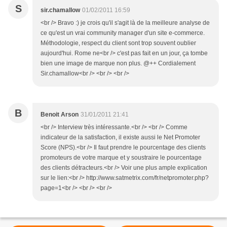
S
sir.chamallow
01/02/2011 16:59
<br /> Bravo :) je crois qu'il s'agit là de la meilleure analyse de
ce qu'est un vrai community manager d'un site e-commerce.
Méthodologie, respect du client sont trop souvent oublier
aujourd'hui. Rome ne<br /> c'est pas fait en un jour, ça tombe
bien une image de marque non plus. @++ Cordialement
Sir.chamallow<br /> <br /> <br />
B
Benoit Arson
31/01/2011 21:41
<br /> Interview très intéressante.<br /> <br /> Comme
indicateur de la satisfaction, il existe aussi le Net Promoter
Score (NPS).<br /> Il faut prendre le pourcentage des clients
promoteurs de votre marque et y soustraire le pourcentage
des clients détracteurs.<br /> Voir une plus ample explication
sur le lien:<br /> http://www.satmetrix.com/fr/netpromoter.php?
page=1<br /> <br /> <br />