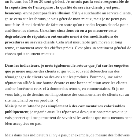
un forums, les 10 ou 20 sont gérées).
Je ne suis pas la seule responsable de
la réputation de l'entreprise : la qualité du service clients y est pour
beaucoup, on ne peut pas faire illusion
. S'il y a surchauffe au service clients,
ça se verra sur les forums, je vais gérer de mon mieux, mais je ne peux pas
tout faire. À moi derrière de faire en sorte qu'on tire des leçons de cela pour
améliorer les choses.
Certaines situations où on a pu mesurer cette
dégradation de réputation ont ensuite mené à des modifications de
procédures au service clients.
Cela n'est mesurable qu'à moyen et long
terme, et rarement avec des chiffres précis. C'est plus un sentiment général de
choses qui « tournent mieux ».
Dans les indicateurs, je mets également le retour que j'ai sur les enquêtes
que je mène auprès des clients
et qui vont souvent déboucher sur des
témoignages de clients ou des avis sur les produits. Pour moi, une saine
réputation alliée à une bonne écoute et une bonne relation avec les clients
amène forcément ceux-ci à donner des retours, en commentaires. Et je ne
vous fais pas de dessins sur l'importance des commentaires de clients sur un
site marchand ou ses produits :-)
Mais je ne m'attache pas simplement à des commentaires valorisables
publiquement
, je regarde aussi les réponses à des questions précises que je
vais poser et qui me permettent de savoir si les actions que nous menons sont
bien acceptées ou pas.
Mais dans mes indicateurs il n'y a pas, par exemple, de mesure des followers