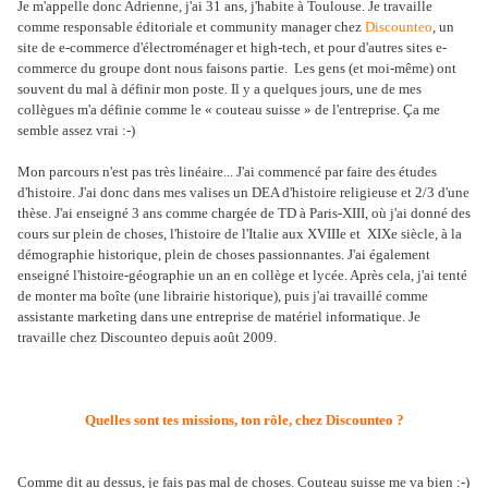
Je m'appelle donc Adrienne, j'ai 31 ans, j'habite à Toulouse. Je travaille
comme responsable éditoriale et community manager chez
Discounteo
, un
site de e-commerce d'électroménager et high-tech, et pour d'autres sites e-
commerce du groupe dont nous faisons partie. Les gens (et moi-même) ont
souvent du mal à définir mon poste. Il y a quelques jours, une de mes
collègues m'a définie comme le « couteau suisse » de l'entreprise. Ça me
semble assez vrai :-)
Mon parcours n'est pas très linéaire... J'ai commencé par faire des études
d'histoire. J'ai donc dans mes valises un DEA d'histoire religieuse et 2/3 d'une
thèse. J'ai enseigné 3 ans comme chargée de TD à Paris-XIII, où j'ai donné des
cours sur plein de choses, l'histoire de l'Italie aux XVIIIe et XIXe siècle, à la
démographie historique, plein de choses passionnantes. J'ai également
enseigné l'histoire-géographie un an en collège et lycée. Après cela, j'ai tenté
de monter ma boîte (une librairie historique), puis j'ai travaillé comme
assistante marketing dans une entreprise de matériel informatique. Je
travaille chez Discounteo depuis août 2009.
Quelles sont tes missions, ton rôle, chez Discounteo ?
Comme dit au dessus, je fais pas mal de choses. Couteau suisse me va bien :-)