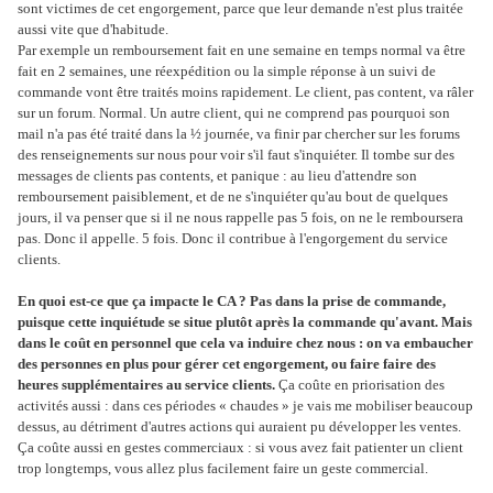
sont victimes de cet engorgement, parce que leur demande n'est plus traitée
aussi vite que d'habitude.
Par exemple un remboursement fait en une semaine en temps normal va être
fait en 2 semaines, une réexpédition ou la simple réponse à un suivi de
commande vont être traités moins rapidement. Le client, pas content, va râler
sur un forum. Normal. Un autre client, qui ne comprend pas pourquoi son
mail n'a pas été traité dans la ½ journée, va finir par chercher sur les forums
des renseignements sur nous pour voir s'il faut s'inquiéter. Il tombe sur des
messages de clients pas contents, et panique : au lieu d'attendre son
remboursement paisiblement, et de ne s'inquiéter qu'au bout de quelques
jours, il va penser que si il ne nous rappelle pas 5 fois, on ne le remboursera
pas. Donc il appelle. 5 fois. Donc il contribue à l'engorgement du service
clients.
En quoi est-ce que ça impacte le CA ? Pas dans la prise de commande,
puisque cette inquiétude se situe plutôt après la commande qu'avant. Mais
dans le coût en personnel que cela va induire chez nous : on va embaucher
des personnes en plus pour gérer cet engorgement, ou faire faire des
heures supplémentaires au service clients.
Ça coûte en priorisation des
activités aussi : dans ces périodes « chaudes » je vais me mobiliser beaucoup
dessus, au détriment d'autres actions qui auraient pu développer les ventes.
Ça coûte aussi en gestes commerciaux : si vous avez fait patienter un client
trop longtemps, vous allez plus facilement faire un geste commercial.