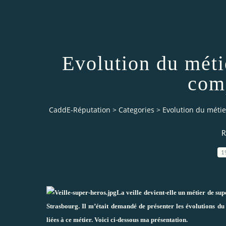
Evolution du métie
com
CaddE-Réputation
>
Categories
>
Evolution du métie
R
1
La veille devient-elle un métier de su
Strasbourg. Il m’était demandé de présenter les évolutions du m
liées à ce métier. Voici ci-dessous ma présentation.