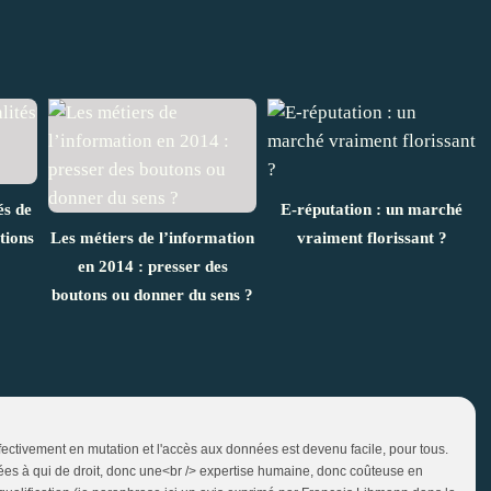
és de
E-réputation : un marché
tions
Les métiers de l’information
vraiment florissant ?
en 2014 : presser des
boutons ou donner du sens ?
effectivement en mutation et l'accès aux données est devenu facile, pour tous.
vrées à qui de droit, donc une<br /> expertise humaine, donc coûteuse en