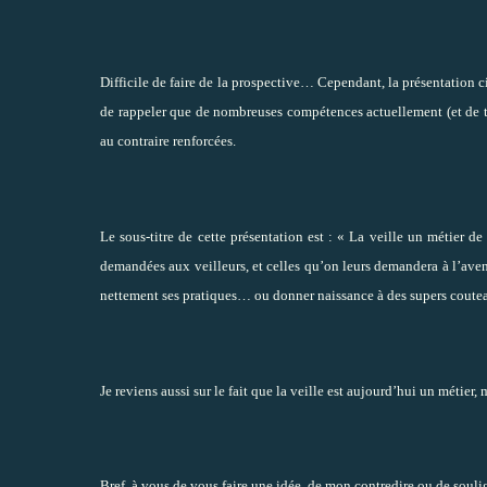
Difficile de faire
de la prospective
… Cependant, la présentation ci-
de rappeler que de nombreuses compétences actuellement (et de t
au contraire renforcées.
Le sous-titre de cette présentation est : « La veille un métier d
demandées aux veilleurs, et celles qu’on leurs demandera à l’aveni
nettement ses pratiques… ou donner naissance à des supers couteaux
Je reviens aussi sur le fait que la veille est
aujourd’hui un métier, 
Bref, à vous de vous faire une idée, de mon contredire ou de souli