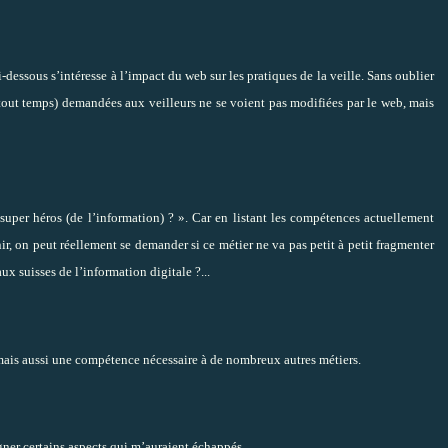
dessous s’intéresse à l’impact du web sur les pratiques de la veille. Sans oublier
out temps) demandées aux veilleurs ne se voient pas modifiées par le web, mais
e super héros (de l’information) ? ». Car en listant les compétences actuellement
r, on peut réellement se demander si ce métier ne va pas petit à petit fragmenter
 suisses de l’information digitale ?...
mais aussi une compétence
nécessaire à de nombreux autres métiers.
gner certains aspects qui m’auraient échappés.