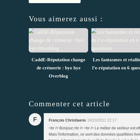
Vous aimerez aussi :
CaddE-Réputation change
Les fantasmes et réalit
de crémerie : bye bye
l’e-réputation en 6 ques
Overblog
Commenter cet article
F
François Christiaens
19/10/2011 22:17
<br /> Bonjour,<br /> <br /> Le métier de veilleur est 
Mais l'information, ce sont des données qualifiées li