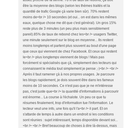
assez proche de la tienne. 70% de taux de rebond, çà doit
être la moyenne des blogs (selon les thèmes traités et la
quantité de trafic Google çà varie bien sûr). 70% restent
moins de<br /> 10 secondes (et oui... on est dans les mêmes
eaux, quelque chose me dit que c'est général). Un gros 15%
reste plus de 3 minutes (un peu plus mais sensiblement
pareil).85% de taux de rebond chez les<br /> usagers Twitter,
une minute seulement sur le blog en moyenne... Ils restent
moins longtemps et partent plus souvent au bout d'une page
que ceux qui viennent de chez Facebook. Et ceux qui restent
le<br /> plus longtemps viennent de blogs ! Mais pas
forcément si spécialisés que çà, simplement des lecteurs qui
connaissent le média tout simplement je pense ;-)<br /> <br />
Après il faut ramener çà à nos propres usages. Je parcoure
les blogs rapidement, je dois souvent être dans les fameux
moins de 10 secondes. Ce n'est pas que je ne m'intéresse
pas, c'est juste que<br /> la quantité d'informations à parcourir
est énorme... La course à l'échalote. Un peu ce que tu
résumes finalement, trop d'information tue l'information. Le
lecteur veut une info, une fois qu'il l'a<br /> il part. Et on
s'attarde de temps à autre dans un endroit si les conditions
sont réunies : sujet intéressant, temps disponible devant soi...
<br /> <br /> Bref beaucoup de choses à dire là-dessus, mais