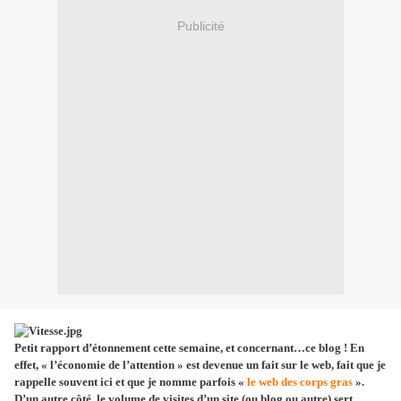
Publicité
Petit rapport d’étonnement cette semaine, et concernant…ce blog ! En
effet, « l’économie de l’attention » est devenue
un fait sur le web, fait que je
rappelle souvent ici et que je nomme parfois «
le web des corps gras
».
D’un autre côté, le volume de visites d’un site (ou blog ou autre) sert