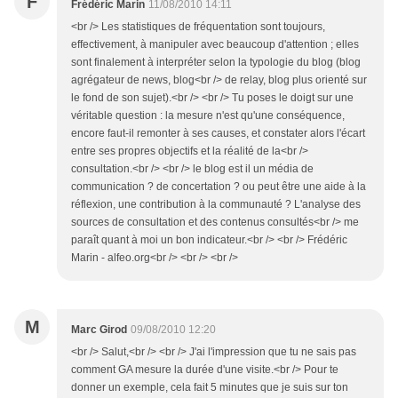
F
Frédéric Marin
11/08/2010 14:11
<br /> Les statistiques de fréquentation sont toujours,
effectivement, à manipuler avec beaucoup d'attention ; elles
sont finalement à interpréter selon la typologie du blog (blog
agrégateur de news, blog<br /> de relay, blog plus orienté sur
le fond de son sujet).<br /> <br /> Tu poses le doigt sur une
véritable question : la mesure n'est qu'une conséquence,
encore faut-il remonter à ses causes, et constater alors l'écart
entre ses propres objectifs et la réalité de la<br />
consultation.<br /> <br /> le blog est il un média de
communication ? de concertation ? ou peut être une aide à la
réflexion, une contribution à la communauté ? L'analyse des
sources de consultation et des contenus consultés<br /> me
paraît quant à moi un bon indicateur.<br /> <br /> Frédéric
Marin - alfeo.org<br /> <br /> <br />
M
Marc Girod
09/08/2010 12:20
<br /> Salut,<br /> <br /> J'ai l'impression que tu ne sais pas
comment GA mesure la durée d'une visite.<br /> Pour te
donner un exemple, cela fait 5 minutes que je suis sur ton