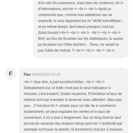
d'un site d'e-commerce, mais bien de contenus,<br />
d'informations, etc!<br /> <br /> <br /> Après je
comprends que, comme tout statisticien qui se
respecte, tu sois regardant sur la "vérité scientifique",
et en même temps, tant mieux puisque c'est ton
(futur) boulot !<br /> <br /> <br /> <br /> <br /> <br />
Bref, au lieu de focaliser sur les statistiques, tu aurais
pu focaliser sur l'idée derrière... Tiens, ne serait-ce
pas l'idée de l'article ?! <br /> <br /> <br /> <br />
F
Flav
05/08/2010 18:43
<br /> Que dire, à part excellent billet...<br /> <br />
Globalement oui, le trafic n'est pas le seul indicateur à
mesurer, c'est évident. Durée moyenne, PV/visiteur et taux de
rebond sont par exemple à observer avec attention. Mais pas
que... C'est plus<br /> simple pour un site de e-commerce
évidemment, on peut regarder les ventes et le taux de
conversion, il n'y a pas à tergiverser. Sur un blog dont le seul
but est de ramener des lecteurs (blog sans<br /> publicité par
exemple écrit pour le plaisir), là forcément c'est dur à mesurer.