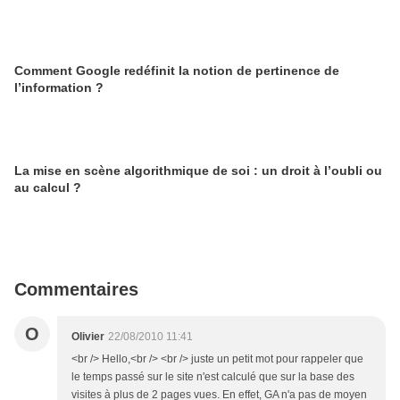
Comment Google redéfinit la notion de pertinence de
l’information ?
La mise en scène algorithmique de soi : un droit à l’oubli ou
au calcul ?
Commentaires
O
Olivier
22/08/2010 11:41
<br /> Hello,<br /> <br /> juste un petit mot pour rappeler que
le temps passé sur le site n'est calculé que sur la base des
visites à plus de 2 pages vues. En effet, GA n'a pas de moyen