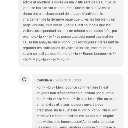
article et pourtant la durée de ma visite sera de 0s sur GA, si
je quitte ton site.<br /> La durée d'une visite sur GA est la
durée entre le chargement de la page d'arrivée et le
chargement de la dernière page que tu visites (ou bien d'un
page virtuelle, d'un event...)<br /> C'est pour cela que les
visites correspondant au taux de rebond sont toutes à 0s, par
exemple.<br /> <br /> Je pense que cela remet pas mal en
cause ton analyse.<br /> <br /> Et il est toujours intéressant de
regarder les statistiques de visites d'un site, encore faut-il
savoir ce qu'il y a derrière.<br /> <br /> Bonne journée,<br />
<br /> Marc.<br /> <br /> <br />
C
Camille A
09/08/2010 13:30
<br /> <br /> Merci pour ce commentaire ! Il est
toujours bon d'être remis en question! <br /> <br />
<br /> <br /> <br /> <br /> Je suis loin d'être un expert
en analytics et je suis toujours ouvert à des
précisions sur le sujet !<br /> <br /> <br /> <br /> <br
/> <br /> Le fond de l'article est surtout sur l'origine
des visites et le temps passé! Après cela ne biaise
pas dans mon sens l'analyse puisque (comme je le