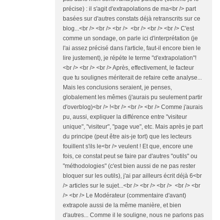
précise) : il s'agit d'extrapolations de ma<br /> part
basées sur d'autres constats déjà retranscrits sur ce
blog...<br /> <br /> <br /> <br /> <br /> <br /> C'est
comme un sondage, on parle ici d'interprétation (je
l'ai assez précisé dans l'article, faut-il encore bien le
lire justement), je répéte le terme "d'extrapolation"!
<br /> <br /> <br /> Après, effectivement, le facteur
que tu soulignes mériterait de refaire cette analyse...
Mais les conclusions seraient, je penses,
globalement les mêmes (j'aurais pu seulement partir
d'overblog)<br /> !<br /> <br /> <br /> Comme j'aurais
pu, aussi, expliquer la différence entre "visiteur
unique", "visiteur", "page vue", etc. Mais après je part
du principe (peut être ais-je tort) que les lecteurs
fouillent s'ils le<br /> veulent ! Et que, encore une
fois, ce constat peut se faire par d'autres "outils" ou
"méthodologies" (c'est bien aussi de ne pas rester
bloquer sur les outils), j'ai par ailleurs écrit déjà 6<br
/> articles sur le sujet...<br /> <br /> <br /> <br /> <br
/> <br /> Le Modérateur (commentaire d'avant)
extrapole aussi de la même manière, et bien
d'autres... Comme il le souligne, nous ne parlons pas