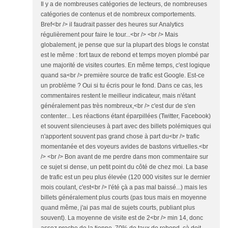
Il y a de nombreuses catégories de lecteurs, de nombreuses
catégories de contenus et de nombreux comportements.
Bref<br /> il faudrait passer des heures sur Analytics
régulièrement pour faire le tour...<br /> <br /> Mais
globalement, je pense que sur la plupart des blogs le constat
est le même : fort taux de rebond et temps moyen plombé par
une majorité de visites courtes. En même temps, c'est logique
quand sa<br /> première source de trafic est Google. Est-ce
un problème ? Oui si tu écris pour le fond. Dans ce cas, les
commentaires restent le meilleur indicateur, mais n'étant
généralement pas très nombreux,<br /> c'est dur de s'en
contenter... Les réactions étant éparpillées (Twitter, Facebook)
et souvent silencieuses à part avec des billets polémiques qui
n'apportent souvent pas grand chose à part du<br /> trafic
momentanée et des voyeurs avides de bastons virtuelles.<br
/> <br /> Bon avant de me perdre dans mon commentaire sur
ce sujet si dense, un petit point du côté de chez moi. La base
de trafic est un peu plus élevée (120 000 visites sur le dernier
mois coulant, c'est<br /> l'été çà a pas mal baissé...) mais les
billets généralement plus courts (pas tous mais en moyenne
quand même, j'ai pas mal de sujets courts, publiant plus
souvent). La moyenne de visite est de 2<br /> min 14, donc