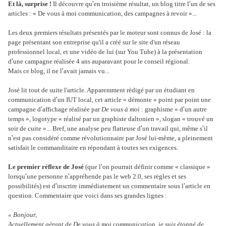
'
'
Et là, surprise !
Il découvre qu
en troisième résultat, un blog titre l
un de ses
articles : « De vous à moi communication, des campagnes à revoir »...
Les deux premiers résultats présentés par le moteur sont connus de José : la
page présentant son entreprise qu'il a créé sur le site d'un réseau
professionnel local, et une vidéo de lui (sur You Tube) à la présentation
'
d
une campagne réalisée 4 ans auparavant pour le conseil régional.
'
Mais ce blog, il ne l
avait jamais vu...
José lit tout de suite l'article. Apparemment rédigé par un étudiant en
'
communication d
un IUT local, cet article « démonte » point par point une
'
'
campagne d
affichage réalisée par
De vous à
moi
: graphisme « d
un autre
temps », logotype « réalisé par un graphiste daltonien », slogan « trouvé un
'
'
soir de cuite »... Bref, une analyse peu flatteuse d
un travail qui, même s
il
'
n
est pas considéré comme révolutionnaire par José lui-même, a pleinement
satisfait le commanditaire en répondant à toutes ses exigences.
'
Le premier réflexe de José
(que l
on pourrait définir comme « classique »
'
'
lorsqu
une personne n
appréhende pas le web 2.0, ses règles et ses
'
'
possibilités) est d
inscrire immédiatement un commentaire sous l
article en
question. Commentaire que voici dans ses grandes lignes :
« Bonjour,
Actuellement gérant de De vous à moi communication, je suis étonné de