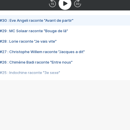
#30 : Eve Angeli raconte "Avant de partir"
#29 : MC Solaar raconte "Bouge de là"
28 : Lorie raconte "Je vais vite"
#27 : Christophe Willem raconte "Jacques a dit"
#26 : Chimène Badi raconte "Entre nous"
#25 : Indochine raconte "3e sexe"
#24 : Zaho raconte "C'est chelou"
#23 : Patrick Bruel raconte "Au café des délices"
#22 : Kyo raconte "Le chemin"
#21 : Nolwenn Leroy raconte "Cassé"
#20 : Patrick Hernandez raconte "Born to be alive"