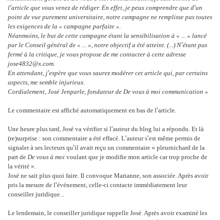
'
'
l
article que vous venez de rédiger. En effet, je peux comprendre que d
un
point de vue purement universitaire, notre campagne ne remplisse pas toutes
les exigences de la « campagne parfaite ».
Néanmoins, le but de cette campagne étant la sensibilisation à « ... » lancé
'
par le Conseil général de « ... », notre objectif a été atteint. (...) N
étant pas
fermé à la critique, je vous propose de me contacter à cette adresse
jose4832@x.com.
'
En attendant, j
espère que vous saurez modérer cet article qui, par certains
aspects, me semble injurieux.
Cordialement, José Jenparle, fondateur de De vous à moi communication »
'
Le commentaire est affiché automatiquement en bas de l
article.
'
Une heure plus tard, José va vérifier si l
auteur du blog lui a répondu. Et là
'
'
(re)surprise : son commentaire a été effacé. L
auteur s
est même permis de
'
signaler à ses lecteurs qu
il avait reçu un commentaire « pleurnichard de la
part de
De vous à moi
voulant que je modifie mon article car trop proche de
la vérité ».
José ne sait plus quoi faire. Il convoque Marianne, son associée. Après avoir
'
pris la mesure de l
événement, celle-ci contacte immédiatement leur
conseiller juridique...
Le lendemain, le conseiller juridique rappelle José. Après avoir examiné les