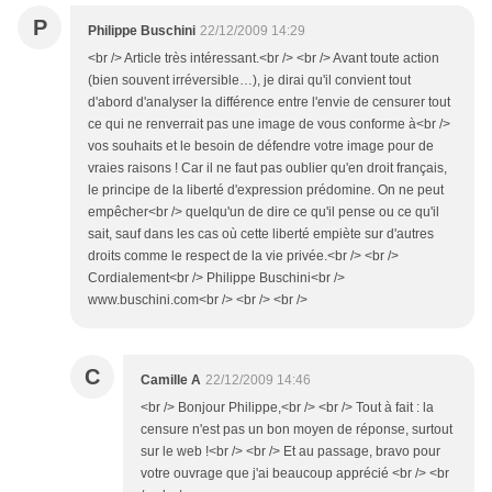
P
Philippe Buschini
22/12/2009 14:29
<br /> Article très intéressant.<br /> <br /> Avant toute action
(bien souvent irréversible…), je dirai qu'il convient tout
d'abord d'analyser la différence entre l'envie de censurer tout
ce qui ne renverrait pas une image de vous conforme à<br />
vos souhaits et le besoin de défendre votre image pour de
vraies raisons ! Car il ne faut pas oublier qu'en droit français,
le principe de la liberté d'expression prédomine. On ne peut
empêcher<br /> quelqu'un de dire ce qu'il pense ou ce qu'il
sait, sauf dans les cas où cette liberté empiète sur d'autres
droits comme le respect de la vie privée.<br /> <br />
Cordialement<br /> Philippe Buschini<br />
www.buschini.com<br /> <br /> <br />
C
Camille A
22/12/2009 14:46
<br /> Bonjour Philippe,<br /> <br /> Tout à fait : la
censure n'est pas un bon moyen de réponse, surtout
sur le web !<br /> <br /> Et au passage, bravo pour
votre ouvrage que j'ai beaucoup apprécié <br /> <br