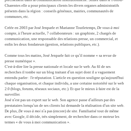
Charentes elle a pour principaux clients les divers organes administratifs
présents dans la région : conseils généraux, mairies, communautés de
communes, etc.
Créée en 2003 par José Jenparle et Marianne Toutletemps,
De vous à moi
'
compte, à l
heure actuelle, 7 collaborateurs : un graphiste, 2 chargés de
communication, une responsable des relations presse, un commercial, et
enfin les deux fondateurs (gestion, relations publiques, etc.).
'
Comme tous les matins, José Jenparle fait ce qu
il nomme « sa revue de
presse numérique ».
C'est-à-dire lire la presse nationale et locale sur le web. Au fil de ses
'
recherches il tombe sur un blog traitant d
un sujet dont il a vaguement
entendu parler : l'e-réputation. L'article en question souligne qu'aujourd'hui
chaque organisation, et chaque individu, a une certaine notoriété sur le web
2.0 (blogs, forums, réseaux sociaux, etc.). Et que le mieux à faire est de la
surveiller.
'
'
José n
est pas un expert sur le web. Son agence passe d
ailleurs par des
'
'
prestataires lorsqu
un de ses clients lui demande la réalisation d
un site web.
'
De plus,
De vous à moi
n
a pas (encore) de site. Familiarisé tout de même
avec Google, il décide, très simplement, de rechercher dans ce moteur les
termes « de vous à moi communication ».