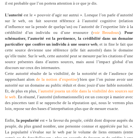
il est probable que l’on portera attention à ce que je dis.
L’autorité
est le « pouvoir d’agir sur autrui ». Lorsque l’on parle d’autorité
sur le web, on fait souvent référence à l’autorité cognitive (relation
d’influence sur la pensée de quelqu’un) ou l’autorité de l’expertise liée à la
crédibilité d’un individu ou d’une ressource (
voir Broudoux
).
Pour
schématiser, l’autorité est la pertinence, la crédibilité dans un domaine
particulier que confère un individu à une source web
, et in fine le fait que
cette source devienne une référence (elle fait autorité) dans le domaine
qu’elle traite. Sur le web, cette autorité peut se mesurer par les citations d’une
source présentes dans d’autres sources, mais aussi l’impact global d’un
discours sur ceux des internautes.
Cette autorité résulte de la visibilité, de la notoriété et de l’audience (se
rapprochant alors
de la notion d’expertise
) bien que l’on puisse avoir une
autorité sur un domaine au public réduit et donc jouir d’une faible notoriété.
Et, de plus en plus,
l’autorité jouera un rôle dans la visibilité des sources sur
le web
. En résumé, l’autorité (informationnelle) est un concept à manier avec
des pincettes tant il se rapproche de la réputation qui, nous le verrons plus
loin, repose sur des bases d’interprétation plus que de mesure exacte.
Enfin,
la popularité
est « la faveur du peuple, crédit dont dispose auprès du
peuple, du plus grand nombre, une personne connue et appréciée par lui. ».
La popularité s’évalue sur le web par le volume de liens entrants (entre
autre), ou de fans/followers : plus on accorde de faveurs et de crédits à une