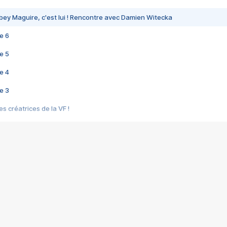
bey Maguire, c'est lui ! Rencontre avec Damien Witecka
e 6
e 5
e 4
e 3
s créatrices de la VF !
e 2
e 1
e Mektoub My Love arrive enfin ! Rencontre avec Shaïn Boumedine et Sal
i : après Toni en famille
elle réalise le bouleversant Dites lui que je l'aime
ais ! Rencontre autour de Vie privée de Rebecca Zlotowski