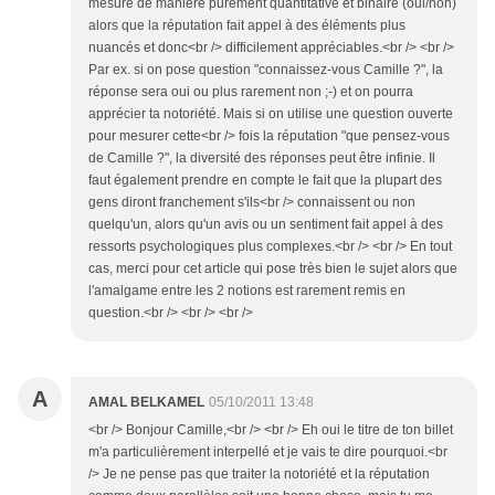
mesure de manière purement quantitative et binaire (oui/non)
alors que la réputation fait appel à des éléments plus
nuancés et donc<br /> difficilement appréciables.<br /> <br />
Par ex. si on pose question "connaissez-vous Camille ?", la
réponse sera oui ou plus rarement non ;-) et on pourra
apprécier ta notoriété. Mais si on utilise une question ouverte
pour mesurer cette<br /> fois la réputation "que pensez-vous
de Camille ?", la diversité des réponses peut être infinie. Il
faut également prendre en compte le fait que la plupart des
gens diront franchement s'ils<br /> connaissent ou non
quelqu'un, alors qu'un avis ou un sentiment fait appel à des
ressorts psychologiques plus complexes.<br /> <br /> En tout
cas, merci pour cet article qui pose très bien le sujet alors que
l'amalgame entre les 2 notions est rarement remis en
question.<br /> <br /> <br />
A
AMAL BELKAMEL
05/10/2011 13:48
<br /> Bonjour Camille,<br /> <br /> Eh oui le titre de ton billet
m'a particulièrement interpellé et je vais te dire pourquoi.<br
/> Je ne pense pas que traiter la notoriété et la réputation