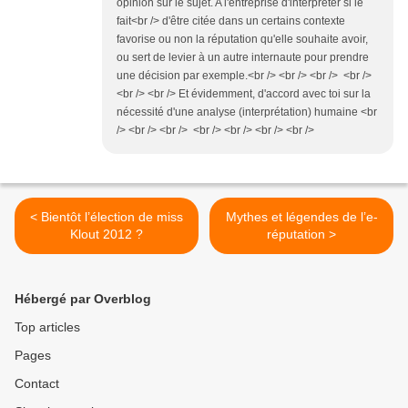
opinion sur le sujet. A l'entreprise d'interpréter si le
fait<br /> d'être citée dans un certains contexte
favorise ou non la réputation qu'elle souhaite avoir,
ou sert de levier à un autre internaute pour prendre
une décision par exemple.<br /> <br /> <br /> <br />
<br /> <br /> Et évidemment, d'accord avec toi sur la
nécessité d'une analyse (interprétation) humaine <br
/> <br /> <br /> <br /> <br /> <br /> <br />
< Bientôt l’élection de miss
Mythes et légendes de l’e-
Klout 2012 ?
réputation >
Hébergé par Overblog
Top articles
Pages
Contact