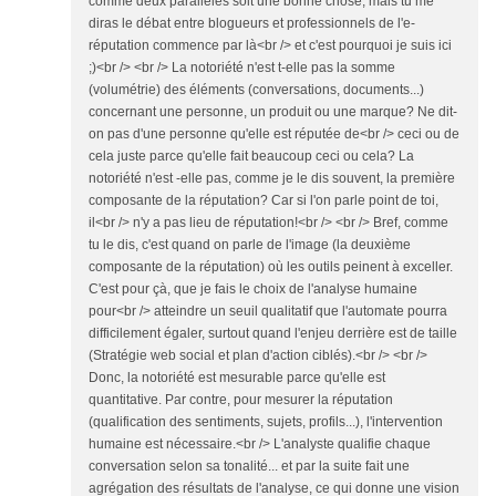
comme deux parallèles soit une bonne chose, mais tu me
diras le débat entre blogueurs et professionnels de l'e-
réputation commence par là<br /> et c'est pourquoi je suis ici
;)<br /> <br /> La notoriété n'est t-elle pas la somme
(volumétrie) des éléments (conversations, documents...)
concernant une personne, un produit ou une marque? Ne dit-
on pas d'une personne qu'elle est réputée de<br /> ceci ou de
cela juste parce qu'elle fait beaucoup ceci ou cela? La
notoriété n'est -elle pas, comme je le dis souvent, la première
composante de la réputation? Car si l'on parle point de toi,
il<br /> n'y a pas lieu de réputation!<br /> <br /> Bref, comme
tu le dis, c'est quand on parle de l'image (la deuxième
composante de la réputation) où les outils peinent à exceller.
C'est pour çà, que je fais le choix de l'analyse humaine
pour<br /> atteindre un seuil qualitatif que l'automate pourra
difficilement égaler, surtout quand l'enjeu derrière est de taille
(Stratégie web social et plan d'action ciblés).<br /> <br />
Donc, la notoriété est mesurable parce qu'elle est
quantitative. Par contre, pour mesurer la réputation
(qualification des sentiments, sujets, profils...), l'intervention
humaine est nécessaire.<br /> L'analyste qualifie chaque
conversation selon sa tonalité... et par la suite fait une
agrégation des résultats de l'analyse, ce qui donne une vision