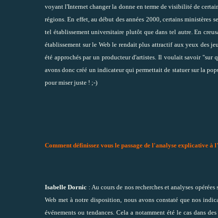
voyant l'Internet changer la donne en terme de visibilité de certa
régions. En effet, au début des années 2000, certains ministères se
tel établissement universitaire plutôt que dans tel autre. En creu
établissement sur le Web le rendait plus attractif aux yeux des je
été approchés par un producteur d'artistes. Il voulait savoir "sur 
avons donc créé un indicateur qui permettait de statuer sur la popu
pour miser juste ! ;-)
Comment définissez vous le passage de l'analyse explicative à l'
Isabelle Dornic
: Au cours de nos recherches et analyses opérée
Web met à notre disposition, nous avons constaté que nos indica
événements ou tendances. Cela a notamment été le cas dans des c