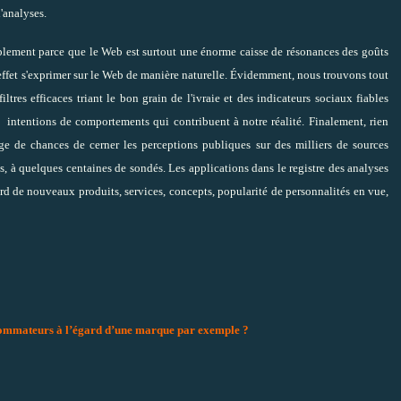
'analyses.
plement parce que le Web est surtout une énorme caisse de résonances des goûts
 effet s'exprimer sur le Web de manière naturelle. Évidemment, nous trouvons tout
ltres efficaces triant le bon grain de l'ivraie et des indicateurs sociaux fiables
t intentions de comportements qui contribuent à notre réalité. Finalement, rien
ge de chances de cerner les perceptions publiques sur des milliers de sources
s, à quelques centaines de sondés. Les applications dans le registre des analyses
rd de nouveaux produits, services, concepts, popularité de personnalités en vue,
sommateurs à l’égard d’une marque par exemple ?