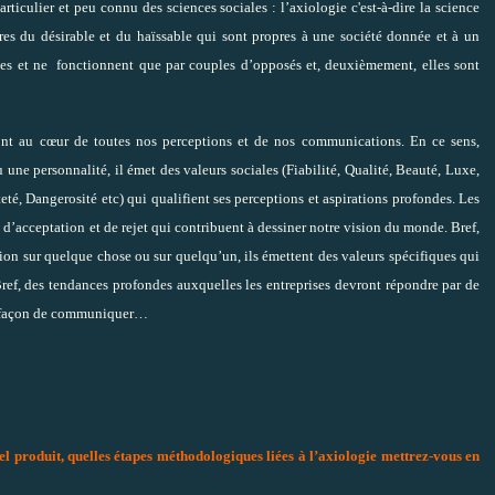
articulier et peu connu des sciences sociales : l’axiologie c'est-à-dire la science
ères du désirable et du haïssable qui sont propres à une société donnée et à un
s et ne fonctionnent que par couples d’opposés et, deuxièmement, elles sont
ont au cœur de toutes nos perceptions et de nos communications. En ce sens,
ne personnalité, il émet des valeurs sociales (Fiabilité, Qualité, Beauté, Luxe,
é, Dangerosité etc) qui qualifient ses perceptions et aspirations profondes. Les
 d’acceptation et de rejet qui contribuent à dessiner notre vision du monde. Bref,
ion sur quelque chose ou sur quelqu’un, ils émettent des valeurs spécifiques qui
 Bref, des tendances profondes auxquelles les entreprises devront répondre par de
le façon de communiquer…
tel produit, quelles étapes méthodologiques liées à l’axiologie mettrez-vous en