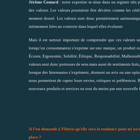
Jérôme Coutard
: notre expertise se situe dans un registre très p
des valeurs. Les valeurs pourraient être décrites comme les crit
moment donné. Les valeurs sont donc premièrement antinomique
intimement liées au contexte dans lequel elles évoluent.
Mais il est surtout important de comprendre que ces valeurs s
lorsqu’un consommateur s’exprime sur une marque, un produit ou u
Écoute, Ergonomie, Solidité, Éthique, Responsabilité, Malhonnêtet
valeurs sont donc porteuses de sens mais aussi de sentiments forts,
lorsque des Internautes s’expriment, donnent un avis ou une opin
nous permettent de capter leurs envies, critiques et préférences.
nouveaux produits et services ou tout du moins par une nouvel
Si l’on demande à Filteris qu’elle sera la tendance pour tel ou 
place ?