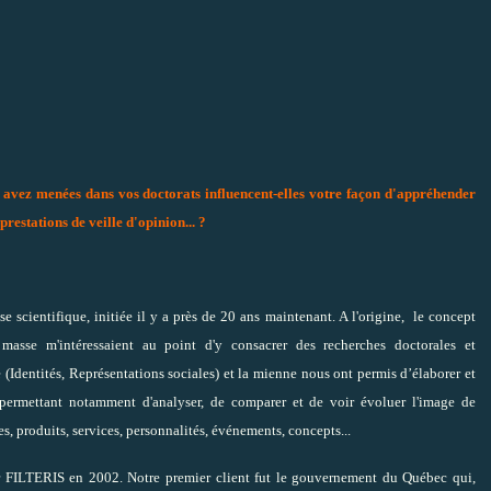
 avez menées dans vos doctorats influencent-elles votre façon d'appréhender
restations de veille d'opinion... ?
e scientifique, initiée il y a près de 20 ans maintenant. A l'origine, le concept
masse m'intéressaient au point d'y consacrer des recherches doctorales et
e (Identités, Représentations sociales) et la mienne nous ont permis d’élaborer et
 permettant notamment d'analyser, de comparer et de voir évoluer l'image de
, produits, services, personnalités, événements, concepts...
éer FILTERIS en 2002. Notre premier client fut le gouvernement du Québec qui,