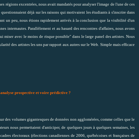
ines régions excentrées, nous avait mandatés pour analyser l'image de l'une de ces
 questionnaient déjà sur les raisons qui motivaient les étudiants à s'inscrire dans
sant un peu, nous étions rapidement arrivés à la conclusion que la visibilité d'un
unes internautes. Parallèlement et au hasard des rencontres d'affaires, nous avons
qui miser avec le moins de risque possible" dans le large panel des artistes. Nous
larité des artistes les uns par rapport aux autres sur le Web. Simple mais efficace
analyse prospective et voire prédictive ?
s sur des volumes gigantesques de données non agglomérées, comme celles que le
teurs nous permettaient d'anticiper, de quelques jours à quelques semaines, les
adres électoraux (élections canadiennes de 2006, québécoises et françaises de