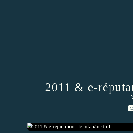
2011 & e-réputat
R
0