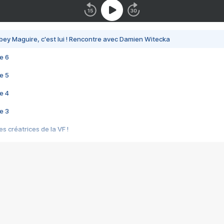
bey Maguire, c'est lui ! Rencontre avec Damien Witecka
e 6
e 5
e 4
e 3
s créatrices de la VF !
e 2
e 1
e Mektoub My Love arrive enfin ! Rencontre avec Shaïn Boumedine et Sal
i : après Toni en famille
elle réalise le bouleversant Dites lui que je l'aime