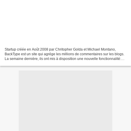
Startup créée en Août 2008 par Chritopher Golda et Michael Montano,
BackType est un site qui agrége les millions de commentaires sur les blogs.
La semaine dernière, ils ont mis à disposition une nouvelle fonctionnalité:
BackType Alerte. Celle-ci permet...