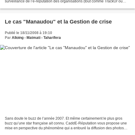
surveillance de l’e-réputation des organisations (tout comme TrackUr ou
BrandEyes, logiciels dits...
Le cas "Manaudou" et la Gestion de crise
Publié le 18/11/2008 à 19:10
Par
Alloing - Matmati - Taharifera
Sans doute le buzz de l’année 2007. Et même certainement le plus gros
buzz qu’une star française ait connu. CaddE-Réputation vous propose une
mise en perspective du phénomène qui a entouré la diffusion des photos
nues de Laure Manaudou. Face à une crise...