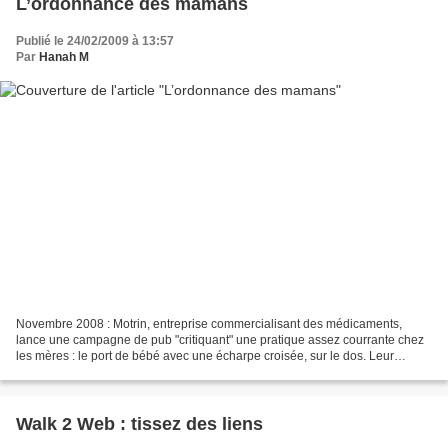
L’ordonnance des mamans
Publié le 24/02/2009 à 13:57
Par
Hanah M
Novembre 2008 : Motrin, entreprise commercialisant des médicaments,
lance une campagne de pub "critiquant" une pratique assez courrante chez
les mères : le port de bébé avec une écharpe croisée, sur le dos. Leur
message ? « Mesdames, vous ne devriez pas...
Walk 2 Web : tissez des liens