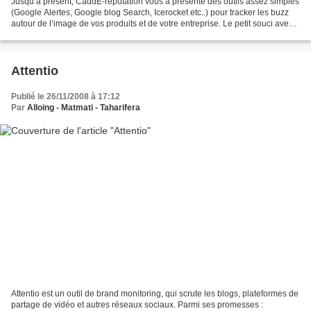
Jusqu’à présent, CaddE-réputation vous a présenté des outils assez simples
(Google Alertes, Google blog Search, Icerocket etc..) pour tracker les buzz
autour de l’image de vos produits et de votre entreprise. Le petit souci avec
ces services c’est qu’ils...
Attentio
Publié le 26/11/2008 à 17:12
Par
Alloing - Matmati - Taharifera
Attentio est un outil de brand monitoring, qui scrute les blogs, plateformes de
partage de vidéo et autres réseaux sociaux. Parmi ses promesses :