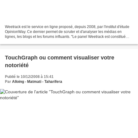
Weetrack est le service en ligne proposé, depuis 2008, par l'institut d'étude
OpinionWay. Ce dernier permet de scruter et d'analyser les médias en
lignes, les blogs et les forums influants. "Le panel Weetrack est constitué
d'une sélection des sources...
TouchGraph ou comment visualiser votre
notoriété
Publié le 10/12/2008 à 15:41
Par
Alloing - Matmati - Taharifera