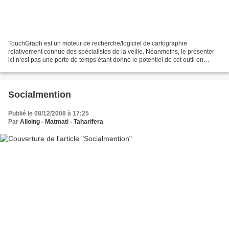
TouchGraph est un moteur de recherche/logiciel de cartographie
relativement connue des spécialistes de la veille. Néanmoins, le présenter
ici n’est pas une perte de temps étant donné le potentiel de cet outil en
matière d‘e-réputation. TouchGraph permet...
Socialmention
Publié le 08/12/2008 à 17:25
Par
Alloing - Matmati - Taharifera