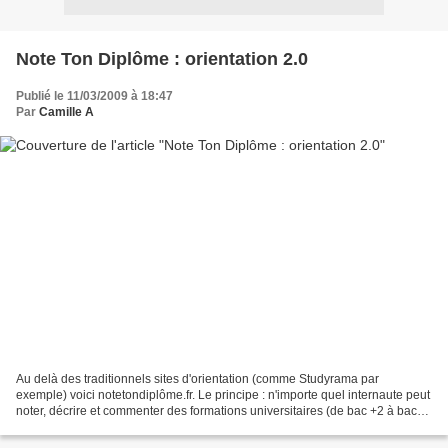
Note Ton Diplôme : orientation 2.0
Publié le 11/03/2009 à 18:47
Par
Camille A
Au delà des traditionnels sites d'orientation (comme Studyrama par
exemple) voici notetondiplôme.fr. Le principe : n'importe quel internaute peut
noter, décrire et commenter des formations universitaires (de bac +2 à bac
+5). Afin d'inscrire une formation,...