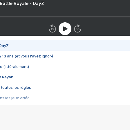
 Battle Royale - DayZ
 DayZ
 a 13 ans (et vous l'avez ignoré)
e (littéralement)
im Rayan
 toutes les règles
s les jeux vidéo
us choquant de Rockstar ? - Le scandale BULLY
e plus moche de Steam
du RÊVE tourne au CAUCHEMAR