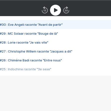
#30 : Eve Angeli raconte "Avant de partir"
#29 : MC Solaar raconte "Bouge de là"
28 : Lorie raconte "Je vais vite"
#27 : Christophe Willem raconte "Jacques a dit"
#26 : Chimène Badi raconte "Entre nous"
#25 : Indochine raconte "3e sexe"
#24 : Zaho raconte "C'est chelou"
#23 : Patrick Bruel raconte "Au café des délices"
#22 : Kyo raconte "Le chemin"
#21 : Nolwenn Leroy raconte "Cassé"