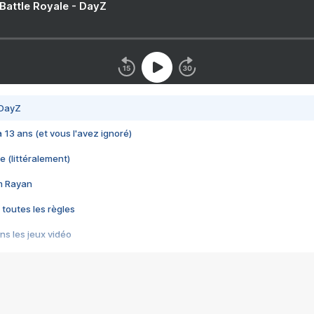
 Battle Royale - DayZ
 DayZ
 a 13 ans (et vous l'avez ignoré)
e (littéralement)
im Rayan
 toutes les règles
s les jeux vidéo
us choquant de Rockstar ? - Le scandale BULLY
e plus moche de Steam
du RÊVE tourne au CAUCHEMAR