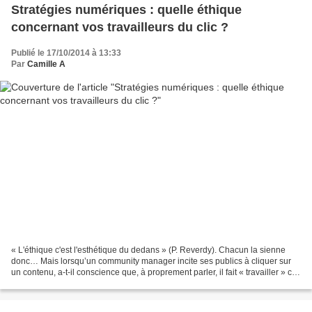
Stratégies numériques : quelle éthique
concernant vos travailleurs du clic ?
Publié le 17/10/2014 à 13:33
Par
Camille A
« L'éthique c'est l'esthétique du dedans » (P. Reverdy). Chacun la sienne
donc… Mais lorsqu’un community manager incite ses publics à cliquer sur
un contenu, a-t-il conscience que, à proprement parler, il fait « travailler » ces
dits publics ? Et que...